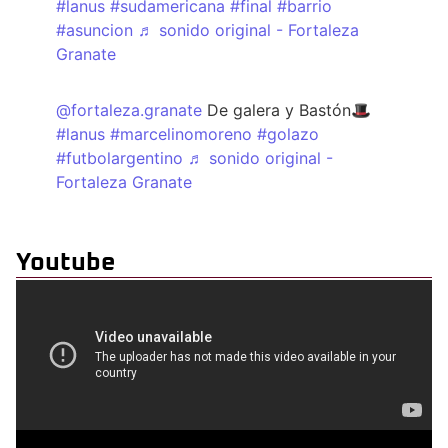
#lanus
#sudamericana
#final
#barrio
#asuncion
♬ sonido original - Fortaleza
Granate
@fortaleza.granate
De galera y Bastón🎩
#lanus
#marcelinomoreno
#golazo
#futbolargentino
♬ sonido original -
Fortaleza Granate
Youtube