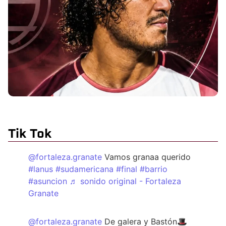
Tik Tok
@fortaleza.granate
Vamos granaa querido
#lanus
#sudamericana
#final
#barrio
#asuncion
♬ sonido original - Fortaleza
Granate
@fortaleza.granate
De galera y Bastón🎩