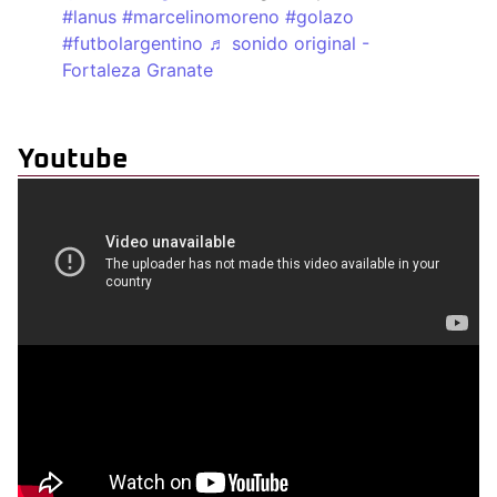
#lanus
#marcelinomoreno
#golazo
#futbolargentino
♬ sonido original -
Fortaleza Granate
Youtube