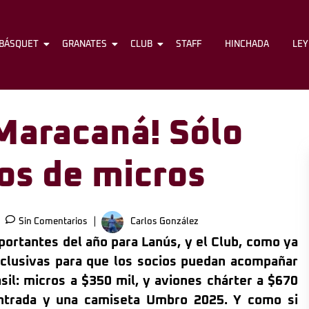
BÁSQUET
FÚTBOL
GRANATES
BÁSQUET
CLUB
GRANATES
STAFF
CLUB
HINCHADA
STAFF
LE
 Maracaná! Sólo
s de micros
Sin Comentarios
Carlos González
portantes del año para Lanús, y el Club, como ya
clusivas para que los socios puedan acompañar
sil: micros a $350 mil, y aviones chárter a $670
entrada y una camiseta Umbro 2025. Y como si