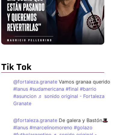
Tik Tok
@fortaleza.granate
Vamos granaa querido
#lanus
#sudamericana
#final
#barrio
#asuncion
♬ sonido original - Fortaleza
Granate
@fortaleza.granate
De galera y Bastón🎩
#lanus
#marcelinomoreno
#golazo
#futbolargentino
♬ sonido original -