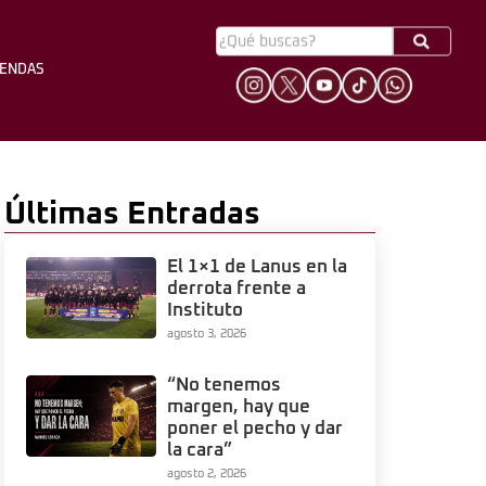
YENDAS
HINCHADA
LEYENDAS
Últimas Entradas
El 1×1 de Lanus en la
derrota frente a
Instituto
agosto 3, 2026
“No tenemos
margen, hay que
poner el pecho y dar
la cara”
agosto 2, 2026