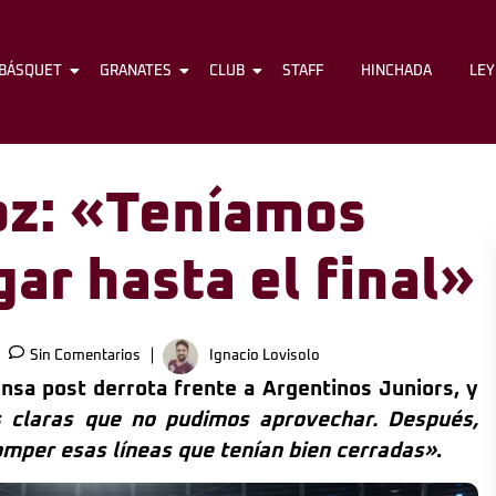
BÁSQUET
FÚTBOL
GRANATES
BÁSQUET
CLUB
GRANATES
STAFF
CLUB
HINCHADA
STAFF
LE
doz: «Teníamos
gar hasta el final»
Sin Comentarios
Ignacio Lovisolo
ensa post derrota frente a Argentinos Juniors, y
s claras que no pudimos aprovechar. Después,
romper esas líneas que tenían bien cerradas»
.