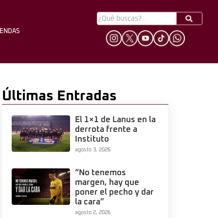
YENDAS
HINCHADA
LEYENDAS
Últimas Entradas
El 1×1 de Lanus en la
derrota frente a
Instituto
agosto 3, 2026
“No tenemos
margen, hay que
poner el pecho y dar
la cara”
agosto 2, 2026