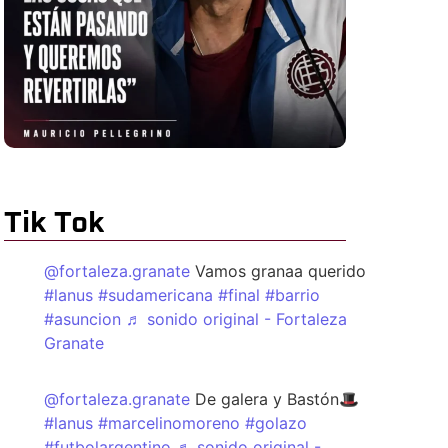
Tik Tok
@fortaleza.granate
Vamos granaa querido
#lanus
#sudamericana
#final
#barrio
#asuncion
♬ sonido original - Fortaleza
Granate
@fortaleza.granate
De galera y Bastón🎩
#lanus
#marcelinomoreno
#golazo
#futbolargentino
♬ sonido original -