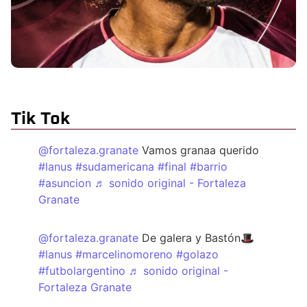
Tik Tok
@fortaleza.granate
Vamos granaa querido
#lanus
#sudamericana
#final
#barrio
#asuncion
♬ sonido original - Fortaleza
Granate
@fortaleza.granate
De galera y Bastón🎩
#lanus
#marcelinomoreno
#golazo
#futbolargentino
♬ sonido original -
Fortaleza Granate