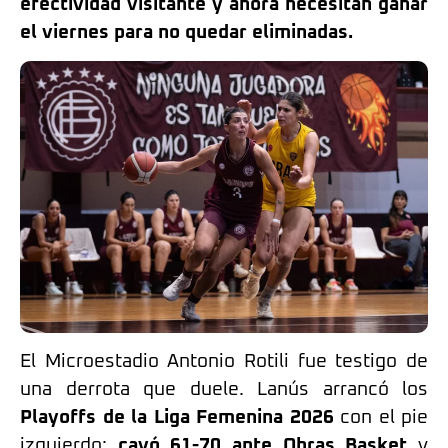
efectividad visitante y ahora necesitan ganar
el viernes para no quedar eliminadas.
El Microestadio Antonio Rotili fue testigo de
una derrota que duele. Lanús arrancó los
Playoffs de la Liga Femenina 2026
con el pie
izquierdo:
cayó 61-70 ante Obras Basket
y