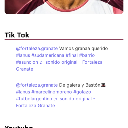
Tik Tok
@fortaleza.granate
Vamos granaa querido
#lanus
#sudamericana
#final
#barrio
#asuncion
♬ sonido original - Fortaleza
Granate
@fortaleza.granate
De galera y Bastón🎩
#lanus
#marcelinomoreno
#golazo
#futbolargentino
♬ sonido original -
Fortaleza Granate