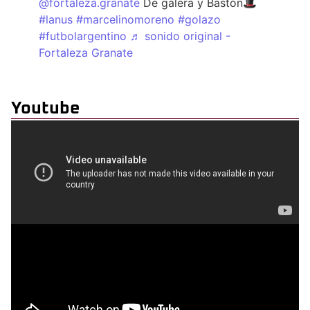
@fortaleza.granate
De galera y Bastón🎩
#lanus
#marcelinomoreno
#golazo
#futbolargentino
♬ sonido original -
Fortaleza Granate
Youtube