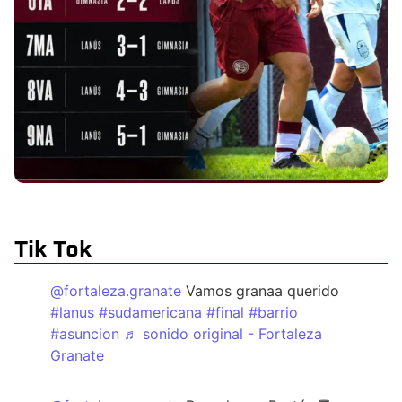
Tik Tok
@fortaleza.granate
Vamos granaa querido
#lanus
#sudamericana
#final
#barrio
#asuncion
♬ sonido original - Fortaleza
Granate