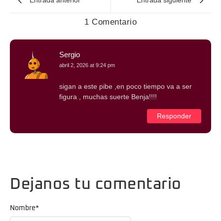
Entrada anterior
Entrada siguiente
1 Comentario
Sergio
abril 2, 2026 at 9:24 pm
sigan a este pibe ,en poco tiempo va a ser
figura , muchas suerte Benja!!!!
Responder
Dejanos tu comentario
Nombre
*