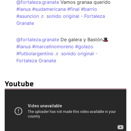
@fortaleza.granate
Vamos granaa querido
#lanus
#sudamericana
#final
#barrio
#asuncion
♬ sonido original - Fortaleza
Granate
@fortaleza.granate
De galera y Bastón🎩
#lanus
#marcelinomoreno
#golazo
#futbolargentino
♬ sonido original -
Fortaleza Granate
Youtube