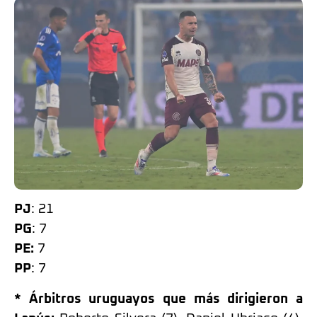
PJ
: 21
PG
: 7
PE:
7
PP
: 7
* Árbitros uruguayos que más dirigieron a