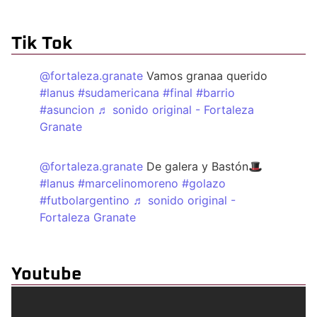
Tik Tok
@fortaleza.granate
Vamos granaa querido
#lanus
#sudamericana
#final
#barrio
#asuncion
♬ sonido original - Fortaleza
Granate
@fortaleza.granate
De galera y Bastón🎩
#lanus
#marcelinomoreno
#golazo
#futbolargentino
♬ sonido original -
Fortaleza Granate
Youtube