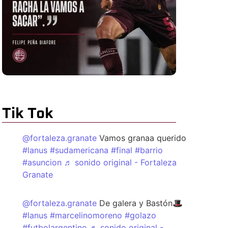
Tik Tok
@fortaleza.granate
Vamos granaa querido
#lanus
#sudamericana
#final
#barrio
#asuncion
♬ sonido original - Fortaleza
Granate
@fortaleza.granate
De galera y Bastón🎩
#lanus
#marcelinomoreno
#golazo
#futbolargentino
♬ sonido original -