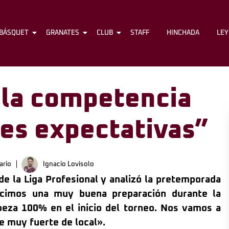
BÁSQUET
FÚTBOL
GRANATES
BÁSQUET
CLUB
GRANATES
STAFF
CLUB
HINCHADA
STAFF
LE
la competencia
res expectativas”
ario
Ignacio Lovisolo
de la Liga Profesional y analizó la pretemporada
icimos una muy buena preparación durante la
eza 100% en el inicio del torneo. Nos vamos a
ce muy fuerte de local».