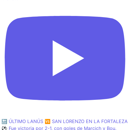
🔙 ÚLTIMO LANÚS 🆚 SAN LORENZO EN LA FORTALEZA
⚽️ Fue victoria por 2-1, con goles de Marcich y Bou.