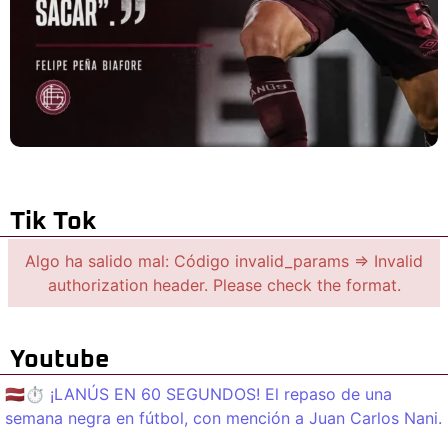
Tik Tok
Algo ha salido mal: Código invalid_params => Invalid
authorization header. Please check the format.
Youtube
🇱🇻⏱️ ¡LANÚS EN 60 SEGUNDOS! El repaso de una
semana negra en fútbol, con mención a Juan Carlos Nani.