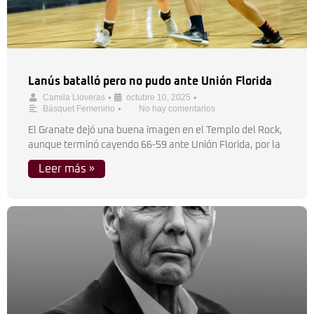
Lanús batalló pero no pudo ante Unión Florida
•
•
Camila Lloveras
octubre 10, 2025
•
Básquet Femenino
No hay comentarios
El Granate dejó una buena imagen en el Templo del Rock,
aunque terminó cayendo 66-59 ante Unión Florida, por la
Leer más »