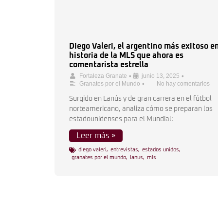
Diego Valeri, el argentino más exitoso en
historia de la MLS que ahora es
comentarista estrella
•
•
Fortaleza Granate
junio 13, 2025
•
Granates por el Mundo
No hay comentarios
Surgido en Lanús y de gran carrera en el fútbol
norteamericano, analiza cómo se preparan los
estadounidenses para el Mundial:
Leer más »
diego valeri
,
entrevistas
,
estados unidos
,
granates por el mundo
,
lanus
,
mls