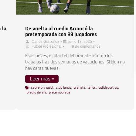
 la
De vuelta al ruedo: Arrancó la
pretemporada con 33 jugadores
•
•
Carlos González
junio 13, 2025
•
Fútbol Profesional
9 de comentarios
Este jueves, el plantel del Granate retomó los
trabajos tras dos semanas de vacaciones. Si bien no
hay caras nuevas,
Leer más »
cabrero y guidi
,
club lanus
,
granate
,
lanus
,
polideportivo
,
predio de afa
,
pretemporada