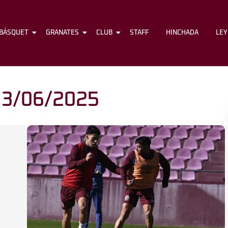
BÁSQUET
FÚTBOL
GRANATES
BÁSQUET
CLUB
GRANATES
STAFF
CLUB
HINCHADA
STAFF
LE
13/06/2025