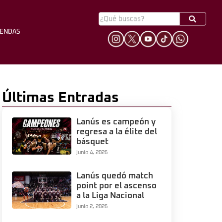
YENDAS
HINCHADA
LEYENDAS
Últimas Entradas
Lanús es campeón y
regresa a la élite del
básquet
junio 4, 2026
Lanús quedó match
point por el ascenso
a la Liga Nacional
junio 2, 2026