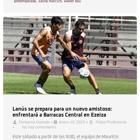
pretemporada
,
sasha marcich
,
walter bou
Lanús se prepara para un nuevo amistoso:
enfrentará a Barracas Central en Ezeiza
•
•
Fortaleza Granate
enero 18, 2025
Fútbol Profesional
•
No hay comentarios
Este sábado a partir de las 9:00, el equipo de Mauricio