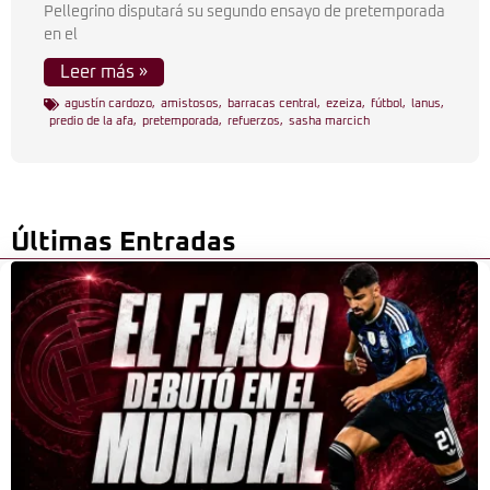
Pellegrino disputará su segundo ensayo de pretemporada
en el
Leer más »
agustín cardozo
,
amistosos
,
barracas central
,
ezeiza
,
fútbol
,
lanus
,
predio de la afa
,
pretemporada
,
refuerzos
,
sasha marcich
Últimas Entradas