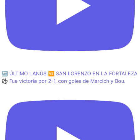
🔙 ÚLTIMO LANÚS 🆚 SAN LORENZO EN LA FORTALEZA
⚽️ Fue victoria por 2-1, con goles de Marcich y Bou.