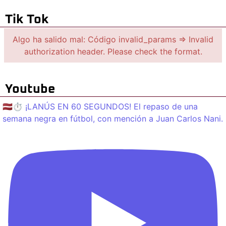
Tik Tok
Algo ha salido mal: Código invalid_params => Invalid
authorization header. Please check the format.
Youtube
🇱🇻⏱️ ¡LANÚS EN 60 SEGUNDOS! El repaso de una
semana negra en fútbol, con mención a Juan Carlos Nani.