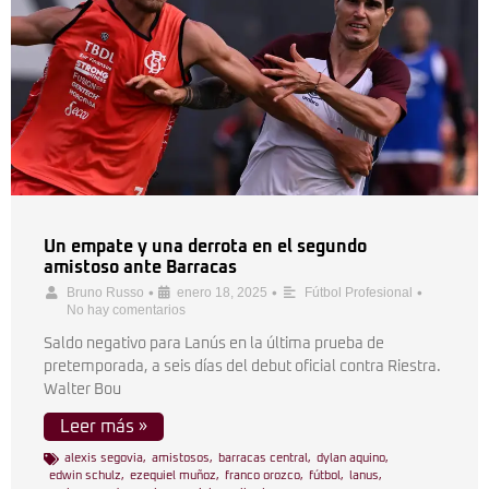
Un empate y una derrota en el segundo
amistoso ante Barracas
•
•
•
Bruno Russo
enero 18, 2025
Fútbol Profesional
No hay comentarios
Saldo negativo para Lanús en la última prueba de
pretemporada, a seis días del debut oficial contra Riestra.
Walter Bou
Leer más »
alexis segovia
,
amistosos
,
barracas central
,
dylan aquino
,
edwin schulz
,
ezequiel muñoz
,
franco orozco
,
fútbol
,
lanus
,