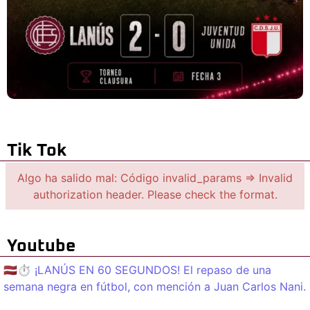
Tik Tok
Algo ha salido mal: Código invalid_params => Invalid
authorization header. Please check the format.
Youtube
🇱🇻⏱️ ¡LANÚS EN 60 SEGUNDOS! El repaso de una
semana negra en fútbol, con mención a Juan Carlos Nani.