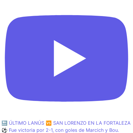
🔙 ÚLTIMO LANÚS 🆚 SAN LORENZO EN LA FORTALEZA
⚽️ Fue victoria por 2-1, con goles de Marcich y Bou.