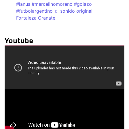
#lanus
#marcelinomoreno
#golazo
#futbolargentino
♬ sonido original -
Fortaleza Granate
Youtube