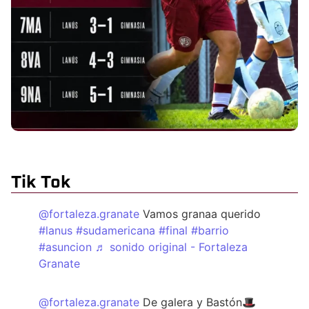
Tik Tok
@fortaleza.granate
Vamos granaa querido
#lanus
#sudamericana
#final
#barrio
#asuncion
♬ sonido original - Fortaleza
Granate
@fortaleza.granate
De galera y Bastón🎩