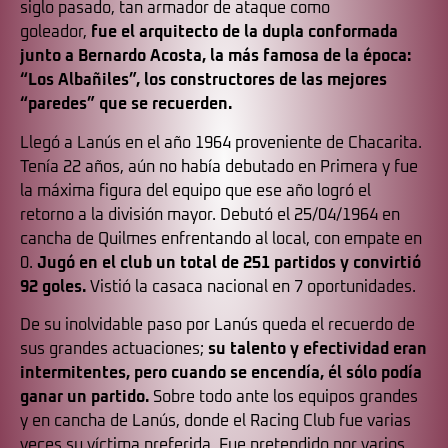
siglo pasado, tan armador de ataque como
goleador,
fue el arquitecto de la dupla conformada
junto a Bernardo Acosta, la más famosa de la época:
“Los Albañiles”, los constructores de las mejores
“paredes” que se recuerden.
Llegó a Lanús en el año 1964 proveniente de Chacarita.
Tenía 22 años, aún no había debutado en Primera y fue
la máxima figura del equipo que ese año logró el
retorno a la división mayor. Debutó el 25/04/1964 en
cancha de Quilmes enfrentando al local, con empate en
0.
Jugó en el club un total de 251 partidos y convirtió
92 goles.
Vistió la casaca nacional en 7 oportunidades.
De su inolvidable paso por Lanús queda el recuerdo de
sus grandes actuaciones;
su talento y efectividad eran
intermitentes, pero cuando se encendía, él sólo podía
ganar un partido.
Sobre todo ante los equipos grandes
y en cancha de Lanús, donde el Racing Club fue varias
veces su víctima preferida. Fue pretendido por varios