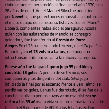
clubes grandes, pero recién al finalizar el año 1970, con
28 años de edad, Ángel Manuel Silva fue adquirido
por
Newell’s
,
que por entonces empezaba a conformar
el mejor equipo de su historia. Ésta vez fue el “Mono”
Obberti, como antes había sido el paraguayo Acosta,
quien con las asistencias de Manolo se consagró
goleador y fue transferido al
Gremio de Porto
Alegre.
En el 73 fue perdiendo terreno, en el 74 pasó a
Banfield y
en el 75 volvió a Lanús
, que pugnaba
infructuosamente por volver a la máxima categoría.
En ese año fue la gran figura: jugó 35 partidos y
convirtió 18 goles.
A pedido de su técnico, sus
compañeros y los dirigentes del club, Silva jugó
infiltrado la final por el ascenso frente a San Telmo, se
perdió varios goles, Lanús fue derrotado, él se fue de la
cancha insultado por los suyos y con esa tristeza
se
retiró a los 33 años.
La vida se le fue demasiado rápido:
falleció el 9 de marzo de 2003 a los 61 años en Don