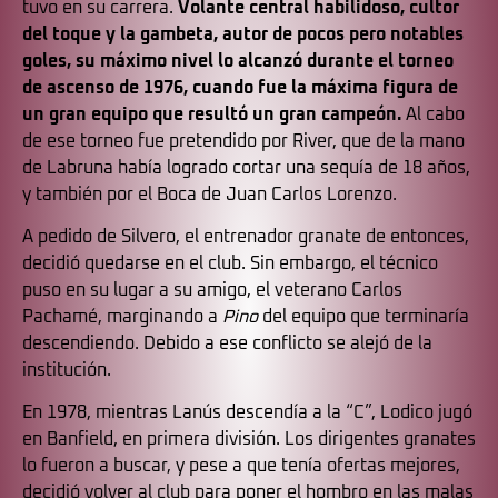
tuvo en su carrera.
Volante central habilidoso, cultor
del toque y la gambeta, autor de pocos pero notables
goles, su máximo nivel lo alcanzó durante el torneo
de ascenso de 1976, cuando fue la máxima figura de
un gran equipo que resultó un gran campeón.
Al cabo
de ese torneo fue pretendido por River, que de la mano
de Labruna había logrado cortar una sequía de 18 años,
y también por el Boca de Juan Carlos Lorenzo.
A pedido de Silvero, el entrenador granate de entonces,
decidió quedarse en el club. Sin embargo, el técnico
puso en su lugar a su amigo, el veterano Carlos
Pachamé, marginando a
Pino
del equipo que terminaría
descendiendo. Debido a ese conflicto se alejó de la
institución.
En 1978, mientras Lanús descendía a la “C”, Lodico jugó
en Banfield, en primera división. Los dirigentes granates
lo fueron a buscar, y pese a que tenía ofertas mejores,
decidió volver al club para poner el hombro en las malas